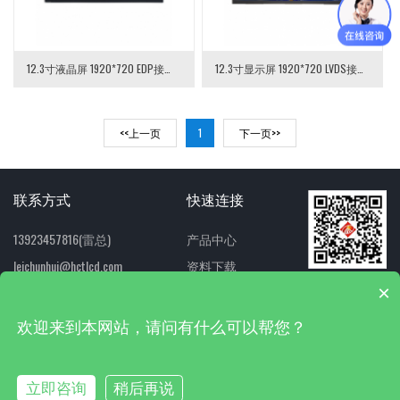
12.3寸液晶屏 1920*720 EDP接口60pin TFT LCD液晶模组
12.3寸显示屏 1920*720 LVDS接口41pin 12.3寸TFT LCD液晶模组
<<上一页
1
下一页>>
联系方式
快速连接
13923457816(雷总)
产品中心
leichunhui@hctlcd.com
资料下载
扫一扫 关注我们
×
1207153526（QQ）
联系我们
欢迎来到本网站，请问有什么可以帮您？
网站地图
技术支持:
双赢世讯
粤ICP备2024228080号
立即咨询
稍后再说