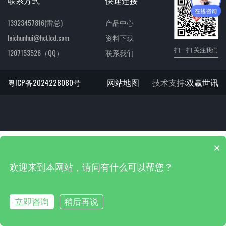
13923457816(雷总)
产品中心
leichunhui@hctlcd.com
资料下载
扫一扫 关注我们
1207153526（QQ）
联系我们
网站地图
技术支持:
双赢世讯
粤ICP备2024228080号
×
欢迎来到本网站，请问有什么可以帮您？
立即咨询
稍后再说
首页
产品
电话
关于