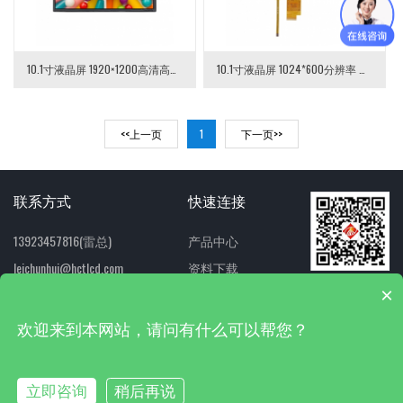
10.1寸液晶屏 1920×1200高清高分辨率 LVDS接口 TFT-LCD液晶模组
10.1寸液晶屏 1024*600分辨率 带电阻触摸
<<上一页
1
下一页>>
联系方式
快速连接
13923457816(雷总)
产品中心
leichunhui@hctlcd.com
资料下载
扫一扫 关注我们
×
1207153526（QQ）
联系我们
欢迎来到本网站，请问有什么可以帮您？
网站地图
技术支持:
双赢世讯
粤ICP备2024228080号
立即咨询
稍后再说