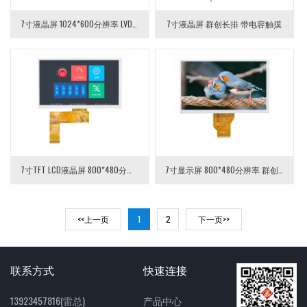
7寸液晶屏 1024*600分辨率 LVDS接口IPS屏
7寸液晶屏 群创长排 带电容触摸
7寸TFT LCD液晶屏 800*480分辨率 40pin RGB接口 7寸液晶显示模组
7寸显示屏 800*480分辨率 群创玻璃短排 7寸TFT LCD液晶模块
<<上一页
1
2
下一页>>
联系方式
快速连接
13923457816(雷总)
产品中心