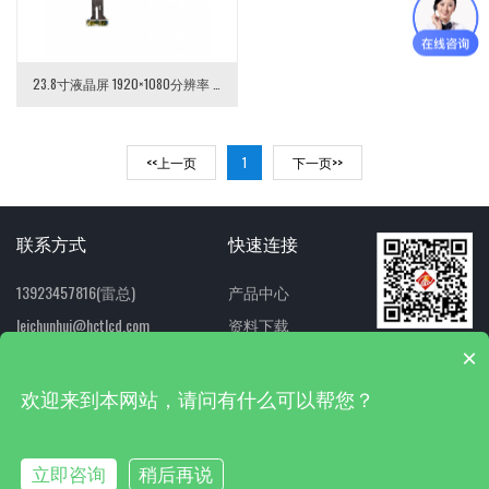
23.8寸液晶屏 1920×1080分辨率 LVDS接口 30pin
<<上一页
1
下一页>>
联系方式
快速连接
13923457816(雷总)
产品中心
leichunhui@hctlcd.com
资料下载
扫一扫 关注我们
×
1207153526（QQ）
联系我们
欢迎来到本网站，请问有什么可以帮您？
网站地图
技术支持:
双赢世讯
粤ICP备2024228080号
立即咨询
稍后再说